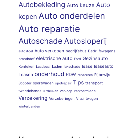
Autobekleding
Auto
Auto keuze
Auto onderdelen
kopen
Auto reparatie
Autoschade
Autosloperij
Auto verkopen
bedrijfsbus
Bedrijfswagens
autostoel
elektrische auto
Gezinsauto
brandstof
Ford
lease
leaseauto
Kenteken
Laden
lakschade
Laadpaal
onderhoud
RDW
Leasen
Rijbewijs
repareren
Tips
sportwagen
transport
Scooter
spotrepair
tweedehands
uitdeuken
Verkoop
vervoermiddel
Verzekering
Verzekeringen
Vrachtwagen
winterbanden