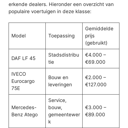
erkende dealers. Hieronder een overzicht van
populaire voertuigen in deze klasse:
Gemiddelde
Model
Toepassing
prijs
(gebruikt)
Stadsdistribu
€4.000 –
DAF LF 45
tie
€69.000
IVECO
Bouw en
€2.000 –
Eurocargo
leveringen
€127.000
75E
Service,
Mercedes-
bouw,
€3.000 –
Benz Atego
gemeentewer
€89.000
k