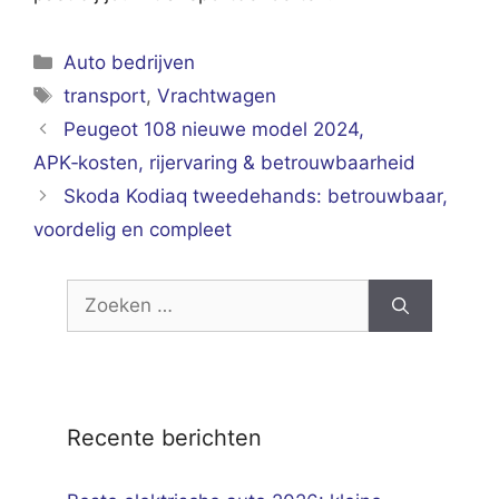
Categorieën
Auto bedrijven
Tags
transport
,
Vrachtwagen
Peugeot 108 nieuwe model 2024,
APK‑kosten, rijervaring & betrouwbaarheid
Skoda Kodiaq tweedehands: betrouwbaar,
voordelig en compleet
Zoek
naar:
Recente berichten