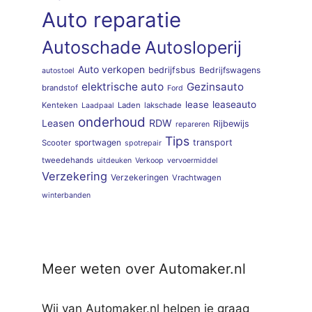
Auto reparatie
Autoschade
Autosloperij
Auto verkopen
bedrijfsbus
Bedrijfswagens
autostoel
elektrische auto
Gezinsauto
brandstof
Ford
lease
leaseauto
Kenteken
Laden
lakschade
Laadpaal
onderhoud
RDW
Leasen
Rijbewijs
repareren
Tips
sportwagen
transport
Scooter
spotrepair
tweedehands
uitdeuken
Verkoop
vervoermiddel
Verzekering
Verzekeringen
Vrachtwagen
winterbanden
Meer weten over Automaker.nl
Wij van Automaker.nl helpen je graag