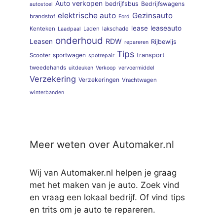
Auto verkopen
bedrijfsbus
Bedrijfswagens
autostoel
elektrische auto
Gezinsauto
brandstof
Ford
lease
leaseauto
Kenteken
Laden
lakschade
Laadpaal
onderhoud
RDW
Leasen
Rijbewijs
repareren
Tips
sportwagen
transport
Scooter
spotrepair
tweedehands
uitdeuken
Verkoop
vervoermiddel
Verzekering
Verzekeringen
Vrachtwagen
winterbanden
Meer weten over Automaker.nl
Wij van Automaker.nl helpen je graag
met het maken van je auto. Zoek vind
en vraag een lokaal bedrijf. Of vind tips
en trits om je auto te repareren.