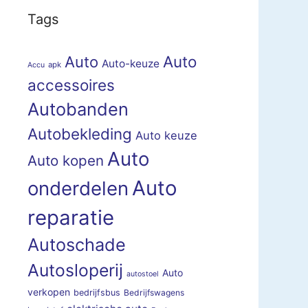
Tags
Auto
Auto
Auto-keuze
apk
Accu
accessoires
Autobanden
Autobekleding
Auto keuze
Auto
Auto kopen
Auto
onderdelen
reparatie
Autoschade
Autosloperij
Auto
autostoel
verkopen
bedrijfsbus
Bedrijfswagens