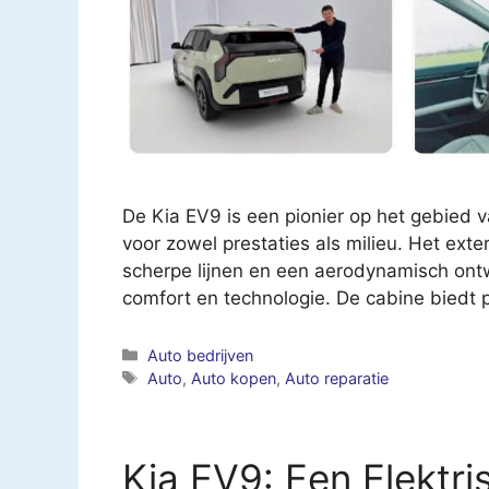
De Kia EV9 is een pionier op het gebied 
voor zowel prestaties als milieu. Het exte
scherpe lijnen en een aerodynamisch ontwe
comfort en technologie. De cabine biedt
Categorieën
Auto bedrijven
Tags
Auto
,
Auto kopen
,
Auto reparatie
Kia EV9: Een Elektr