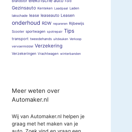
elektrische auto
brandstof
Ford
Gezinsauto
Kenteken
Laden
Laadpaal
lease
leaseauto
Leasen
lakschade
onderhoud
RDW
Rijbewijs
repareren
Tips
sportwagen
Scooter
spotrepair
transport
tweedehands
uitdeuken
Verkoop
Verzekering
vervoermiddel
Verzekeringen
Vrachtwagen
winterbanden
Meer weten over
Automaker.nl
Wij van Automaker.nl helpen je
graag met het maken van je
auto. Zoek vind en vraag een