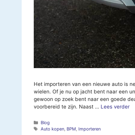
Het importeren van een nieuwe auto is ne
wielen. Of je nu op jacht bent naar een un
gewoon op zoek bent naar een goede deal
voorbereid te zijn. Naast …
Lees verder
Categorieën
Blog
Tags
Auto kopen
,
BPM
,
Importeren