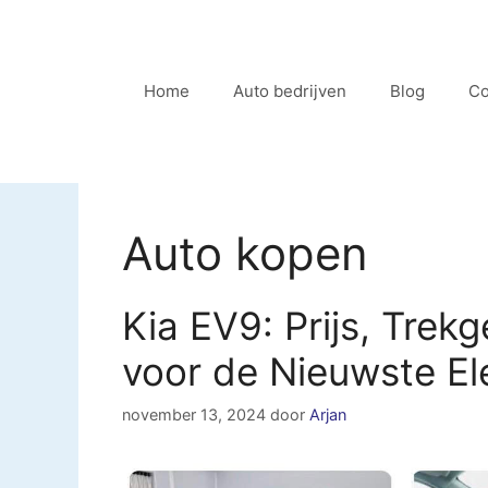
Ga
naar
de
Home
Auto bedrijven
Blog
Co
inhoud
Auto kopen
Kia EV9: Prijs, Trek
voor de Nieuwste El
november 13, 2024
door
Arjan