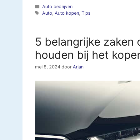
Categorieën
Auto bedrijven
Tags
Auto
,
Auto kopen
,
Tips
5 belangrijke zaken
houden bij het kope
mei 8, 2024
door
Arjan