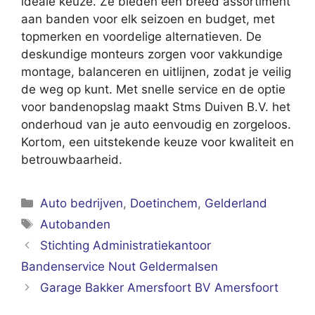
ideale keuze. Ze bieden een breed assortiment
aan banden voor elk seizoen en budget, met
topmerken en voordelige alternatieven. De
deskundige monteurs zorgen voor vakkundige
montage, balanceren en uitlijnen, zodat je veilig
de weg op kunt. Met snelle service en de optie
voor bandenopslag maakt Stms Duiven B.V. het
onderhoud van je auto eenvoudig en zorgeloos.
Kortom, een uitstekende keuze voor kwaliteit en
betrouwbaarheid.
Categorieën
Auto bedrijven
,
Doetinchem
,
Gelderland
Tags
Autobanden
Stichting Administratiekantoor
Bandenservice Nout Geldermalsen
Garage Bakker Amersfoort BV Amersfoort