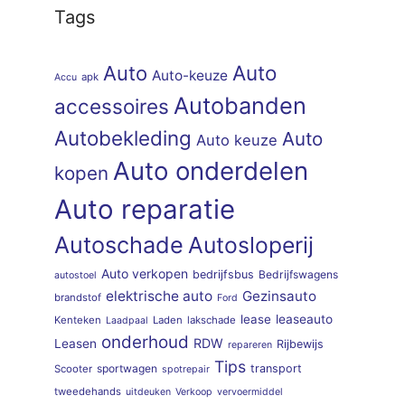
Tags
Auto
Auto
Auto-keuze
apk
Accu
Autobanden
accessoires
Autobekleding
Auto
Auto keuze
Auto onderdelen
kopen
Auto reparatie
Autoschade
Autosloperij
Auto verkopen
bedrijfsbus
Bedrijfswagens
autostoel
elektrische auto
Gezinsauto
brandstof
Ford
lease
leaseauto
Kenteken
Laden
lakschade
Laadpaal
onderhoud
RDW
Leasen
Rijbewijs
repareren
Tips
sportwagen
transport
Scooter
spotrepair
tweedehands
uitdeuken
Verkoop
vervoermiddel