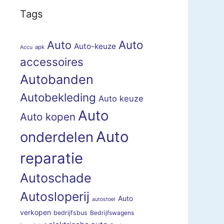
Tags
Auto
Auto
Auto-keuze
apk
Accu
accessoires
Autobanden
Autobekleding
Auto keuze
Auto
Auto kopen
Auto
onderdelen
reparatie
Autoschade
Autosloperij
Auto
autostoel
verkopen
bedrijfsbus
Bedrijfswagens