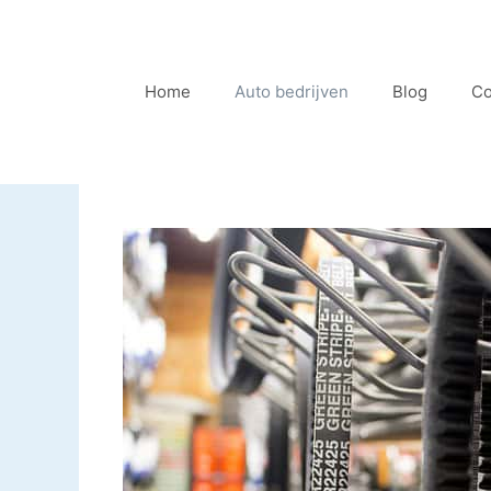
Ga
naar
de
Home
Auto bedrijven
Blog
Co
inhoud