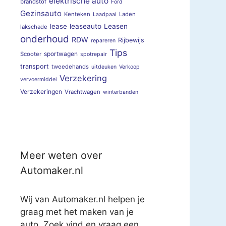
elektrische auto
brandstof
Ford
Gezinsauto
Kenteken
Laden
Laadpaal
lease
leaseauto
Leasen
lakschade
onderhoud
RDW
Rijbewijs
repareren
Tips
sportwagen
Scooter
spotrepair
transport
tweedehands
uitdeuken
Verkoop
Verzekering
vervoermiddel
Verzekeringen
Vrachtwagen
winterbanden
Meer weten over
Automaker.nl
Wij van Automaker.nl helpen je
graag met het maken van je
auto. Zoek vind en vraag een