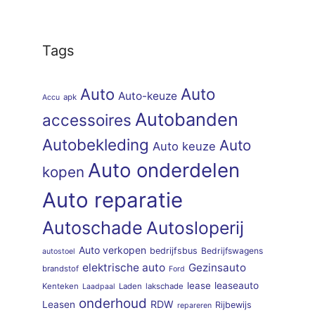
Tags
Auto
Auto
Auto-keuze
apk
Accu
Autobanden
accessoires
Autobekleding
Auto
Auto keuze
Auto onderdelen
kopen
Auto reparatie
Autoschade
Autosloperij
Auto verkopen
bedrijfsbus
Bedrijfswagens
autostoel
elektrische auto
Gezinsauto
brandstof
Ford
lease
leaseauto
Kenteken
Laden
lakschade
Laadpaal
onderhoud
RDW
Leasen
Rijbewijs
repareren