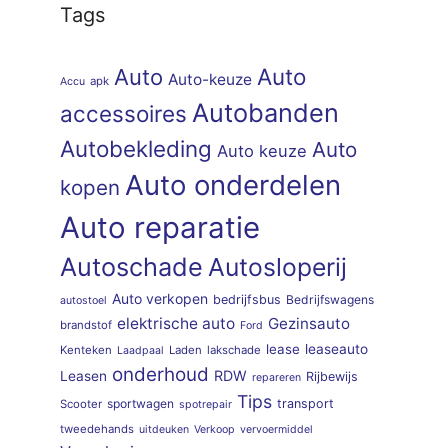
Tags
Auto
Auto
Auto-keuze
apk
Accu
Autobanden
accessoires
Autobekleding
Auto
Auto keuze
Auto onderdelen
kopen
Auto reparatie
Autoschade
Autosloperij
Auto verkopen
bedrijfsbus
Bedrijfswagens
autostoel
elektrische auto
Gezinsauto
brandstof
Ford
lease
leaseauto
Kenteken
Laden
lakschade
Laadpaal
onderhoud
RDW
Leasen
Rijbewijs
repareren
Tips
sportwagen
transport
Scooter
spotrepair
tweedehands
uitdeuken
Verkoop
vervoermiddel