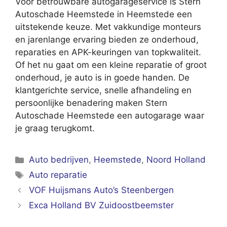
Voor betrouwbare autogarageservice is Stern
Autoschade Heemstede in Heemstede een
uitstekende keuze. Met vakkundige monteurs
en jarenlange ervaring bieden ze onderhoud,
reparaties en APK-keuringen van topkwaliteit.
Of het nu gaat om een kleine reparatie of groot
onderhoud, je auto is in goede handen. De
klantgerichte service, snelle afhandeling en
persoonlijke benadering maken Stern
Autoschade Heemstede een autogarage waar
je graag terugkomt.
Categorieën
Auto bedrijven
,
Heemstede
,
Noord Holland
Tags
Auto reparatie
VOF Huijsmans Auto’s Steenbergen
Exca Holland BV Zuidoostbeemster