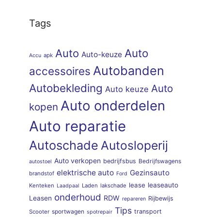
Tags
Auto
Auto
Auto-keuze
apk
Accu
Autobanden
accessoires
Autobekleding
Auto
Auto keuze
Auto onderdelen
kopen
Auto reparatie
Autoschade
Autosloperij
Auto verkopen
bedrijfsbus
Bedrijfswagens
autostoel
elektrische auto
Gezinsauto
brandstof
Ford
lease
leaseauto
Kenteken
Laden
lakschade
Laadpaal
onderhoud
RDW
Leasen
Rijbewijs
repareren
Tips
sportwagen
transport
Scooter
spotrepair