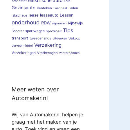
elektrische auto
brandstof
Ford
Gezinsauto
Kenteken
Laden
Laadpaal
lease
leaseauto
Leasen
lakschade
onderhoud
RDW
Rijbewijs
repareren
Tips
sportwagen
Scooter
spotrepair
transport
tweedehands
uitdeuken
Verkoop
Verzekering
vervoermiddel
Verzekeringen
Vrachtwagen
winterbanden
Meer weten over
Automaker.nl
Wij van Automaker.nl helpen je
graag met het maken van je
auto. Zoek vind en vraag een