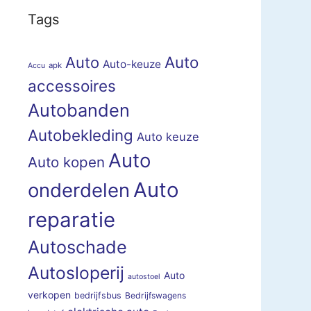
Tags
Auto
Auto
Auto-keuze
apk
Accu
accessoires
Autobanden
Autobekleding
Auto keuze
Auto
Auto kopen
Auto
onderdelen
reparatie
Autoschade
Autosloperij
Auto
autostoel
verkopen
bedrijfsbus
Bedrijfswagens