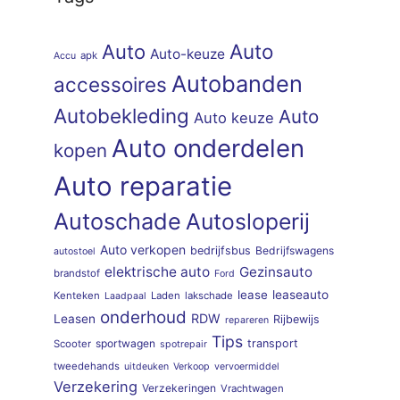
Auto
Auto
Auto-keuze
apk
Accu
Autobanden
accessoires
Autobekleding
Auto
Auto keuze
Auto onderdelen
kopen
Auto reparatie
Autoschade
Autosloperij
Auto verkopen
bedrijfsbus
Bedrijfswagens
autostoel
elektrische auto
Gezinsauto
brandstof
Ford
lease
leaseauto
Kenteken
Laden
lakschade
Laadpaal
onderhoud
RDW
Leasen
Rijbewijs
repareren
Tips
sportwagen
transport
Scooter
spotrepair
tweedehands
uitdeuken
Verkoop
vervoermiddel
Verzekering
Verzekeringen
Vrachtwagen