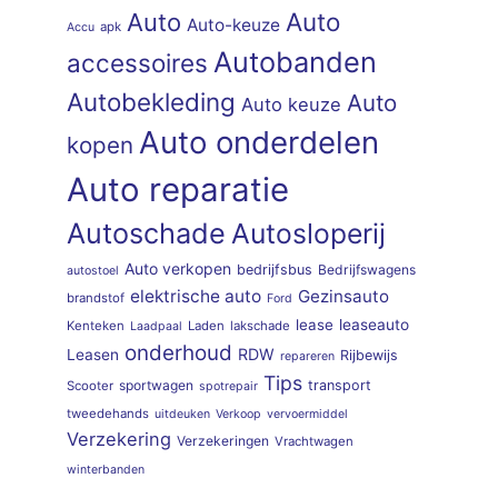
Auto
Auto
Auto-keuze
apk
Accu
Autobanden
accessoires
Autobekleding
Auto
Auto keuze
Auto onderdelen
kopen
Auto reparatie
Autoschade
Autosloperij
Auto verkopen
bedrijfsbus
Bedrijfswagens
autostoel
elektrische auto
Gezinsauto
brandstof
Ford
lease
leaseauto
Kenteken
Laden
lakschade
Laadpaal
onderhoud
RDW
Leasen
Rijbewijs
repareren
Tips
sportwagen
transport
Scooter
spotrepair
tweedehands
uitdeuken
Verkoop
vervoermiddel
Verzekering
Verzekeringen
Vrachtwagen
winterbanden