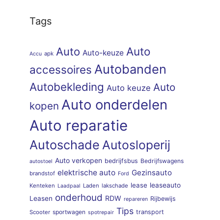
Tags
Auto
Auto
Auto-keuze
apk
Accu
Autobanden
accessoires
Autobekleding
Auto
Auto keuze
Auto onderdelen
kopen
Auto reparatie
Autoschade
Autosloperij
Auto verkopen
bedrijfsbus
Bedrijfswagens
autostoel
elektrische auto
Gezinsauto
brandstof
Ford
lease
leaseauto
Kenteken
Laden
lakschade
Laadpaal
onderhoud
RDW
Leasen
Rijbewijs
repareren
Tips
sportwagen
transport
Scooter
spotrepair