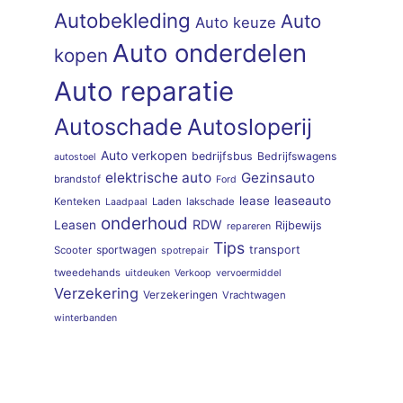
Autobekleding
Auto
Auto keuze
Auto onderdelen
kopen
Auto reparatie
Autoschade
Autosloperij
Auto verkopen
bedrijfsbus
Bedrijfswagens
autostoel
elektrische auto
Gezinsauto
brandstof
Ford
lease
leaseauto
Kenteken
Laden
lakschade
Laadpaal
onderhoud
RDW
Leasen
Rijbewijs
repareren
Tips
sportwagen
transport
Scooter
spotrepair
tweedehands
uitdeuken
Verkoop
vervoermiddel
Verzekering
Verzekeringen
Vrachtwagen
winterbanden