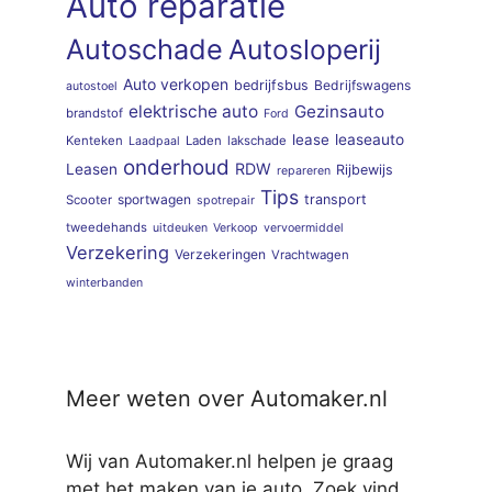
Auto reparatie
Autoschade
Autosloperij
Auto verkopen
bedrijfsbus
Bedrijfswagens
autostoel
elektrische auto
Gezinsauto
brandstof
Ford
lease
leaseauto
Kenteken
Laden
lakschade
Laadpaal
onderhoud
RDW
Leasen
Rijbewijs
repareren
Tips
sportwagen
transport
Scooter
spotrepair
tweedehands
uitdeuken
Verkoop
vervoermiddel
Verzekering
Verzekeringen
Vrachtwagen
winterbanden
Meer weten over Automaker.nl
Wij van Automaker.nl helpen je graag
met het maken van je auto. Zoek vind