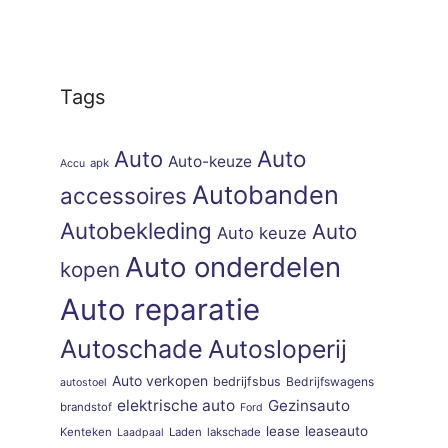
Tags
Auto
Auto
Auto-keuze
apk
Accu
Autobanden
accessoires
Autobekleding
Auto
Auto keuze
Auto onderdelen
kopen
Auto reparatie
Autoschade
Autosloperij
Auto verkopen
bedrijfsbus
Bedrijfswagens
autostoel
elektrische auto
Gezinsauto
brandstof
Ford
lease
leaseauto
Kenteken
Laden
lakschade
Laadpaal