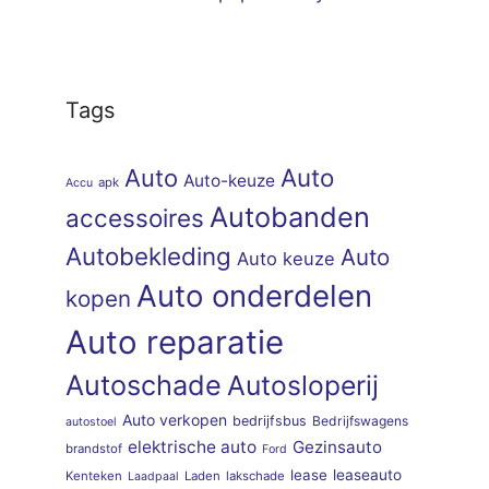
Tags
Auto
Auto
Auto-keuze
apk
Accu
Autobanden
accessoires
Autobekleding
Auto
Auto keuze
Auto onderdelen
kopen
Auto reparatie
Autoschade
Autosloperij
Auto verkopen
bedrijfsbus
Bedrijfswagens
autostoel
elektrische auto
Gezinsauto
brandstof
Ford
lease
leaseauto
Kenteken
Laden
lakschade
Laadpaal