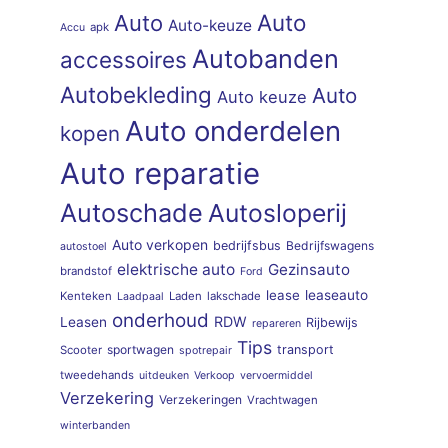
Auto
Auto
Auto-keuze
apk
Accu
Autobanden
accessoires
Autobekleding
Auto
Auto keuze
Auto onderdelen
kopen
Auto reparatie
Autoschade
Autosloperij
Auto verkopen
bedrijfsbus
Bedrijfswagens
autostoel
elektrische auto
Gezinsauto
brandstof
Ford
lease
leaseauto
Kenteken
Laden
lakschade
Laadpaal
onderhoud
RDW
Leasen
Rijbewijs
repareren
Tips
sportwagen
transport
Scooter
spotrepair
tweedehands
uitdeuken
Verkoop
vervoermiddel
Verzekering
Verzekeringen
Vrachtwagen
winterbanden