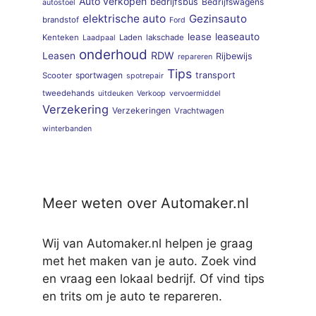
Auto verkopen
bedrijfsbus
Bedrijfswagens
autostoel
elektrische auto
Gezinsauto
brandstof
Ford
lease
leaseauto
Kenteken
Laden
lakschade
Laadpaal
onderhoud
RDW
Leasen
Rijbewijs
repareren
Tips
sportwagen
transport
Scooter
spotrepair
tweedehands
uitdeuken
Verkoop
vervoermiddel
Verzekering
Verzekeringen
Vrachtwagen
winterbanden
Meer weten over Automaker.nl
Wij van Automaker.nl helpen je graag
met het maken van je auto. Zoek vind
en vraag een lokaal bedrijf. Of vind tips
en trits om je auto te repareren.