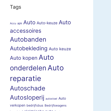
Tags
Auto
Auto
Auto-keuze
apk
Accu
accessoires
Autobanden
Autobekleding
Auto keuze
Auto
Auto kopen
Auto
onderdelen
reparatie
Autoschade
Autosloperij
Auto
autostoel
verkopen
bedrijfsbus
Bedrijfswagens