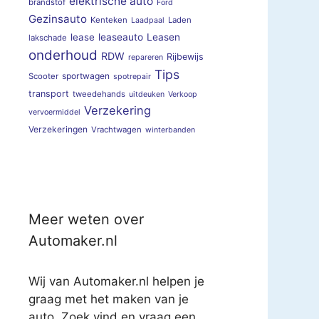
elektrische auto
brandstof
Ford
Gezinsauto
Kenteken
Laden
Laadpaal
lease
leaseauto
Leasen
lakschade
onderhoud
RDW
Rijbewijs
repareren
Tips
sportwagen
Scooter
spotrepair
transport
tweedehands
uitdeuken
Verkoop
Verzekering
vervoermiddel
Verzekeringen
Vrachtwagen
winterbanden
Meer weten over
Automaker.nl
Wij van Automaker.nl helpen je
graag met het maken van je
auto. Zoek vind en vraag een