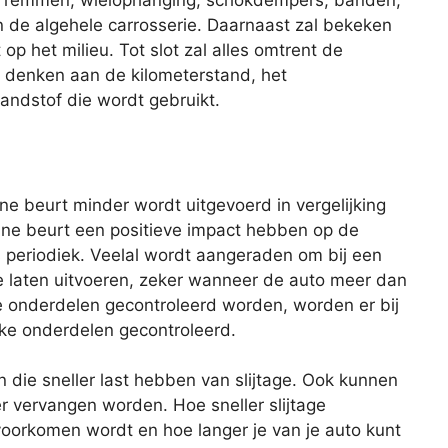
de remmen, wielophanging, schokdempers, banden,
 en de algehele carrosserie. Daarnaast zal bekeken
op het milieu. Tot slot zal alles omtrent de
je denken aan de kilometerstand, het
andstof die wordt gebruikt.
eine beurt minder wordt uitgevoerd in vergelijking
ine beurt een positieve impact hebben op de
s periodiek. Veelal wordt aangeraden om bij een
te laten uitvoeren, zeker wanneer de auto meer dan
lle onderdelen gecontroleerd worden, worden er bij
eke onderdelen gecontroleerd.
n die sneller last hebben van slijtage. Ook kunnen
er vervangen worden. Hoe sneller slijtage
oorkomen wordt en hoe langer je van je auto kunt