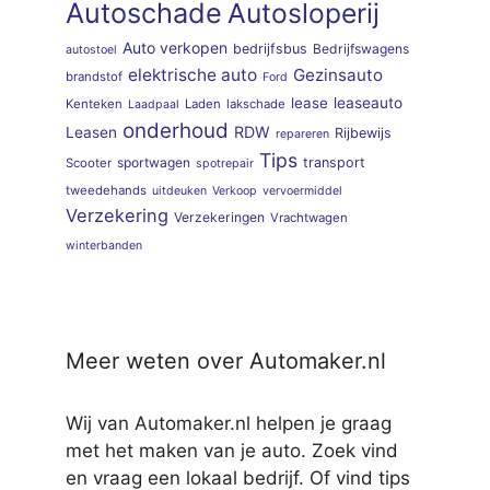
Autoschade
Autosloperij
Auto verkopen
bedrijfsbus
Bedrijfswagens
autostoel
elektrische auto
Gezinsauto
brandstof
Ford
lease
leaseauto
Kenteken
Laden
lakschade
Laadpaal
onderhoud
RDW
Leasen
Rijbewijs
repareren
Tips
sportwagen
transport
Scooter
spotrepair
tweedehands
uitdeuken
Verkoop
vervoermiddel
Verzekering
Verzekeringen
Vrachtwagen
winterbanden
Meer weten over Automaker.nl
Wij van Automaker.nl helpen je graag
met het maken van je auto. Zoek vind
en vraag een lokaal bedrijf. Of vind tips