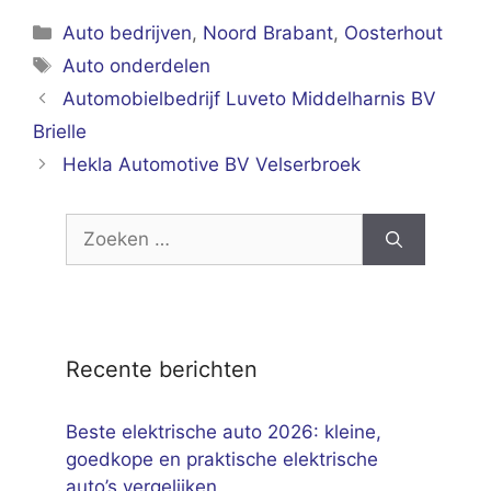
Categorieën
Auto bedrijven
,
Noord Brabant
,
Oosterhout
Tags
Auto onderdelen
Automobielbedrijf Luveto Middelharnis BV
Brielle
Hekla Automotive BV Velserbroek
Zoek
naar:
Recente berichten
Beste elektrische auto 2026: kleine,
goedkope en praktische elektrische
auto’s vergelijken