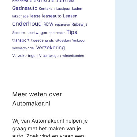
elektrische auto
brandstof
Ford
Gezinsauto
Kenteken
Laden
Laadpaal
lease
leaseauto
Leasen
lakschade
onderhoud
RDW
Rijbewijs
repareren
Tips
sportwagen
Scooter
spotrepair
transport
tweedehands
uitdeuken
Verkoop
Verzekering
vervoermiddel
Verzekeringen
Vrachtwagen
winterbanden
Meer weten over
Automaker.nl
Wij van Automaker.nl helpen je
graag met het maken van je
auto. Zoek vind en vraag een