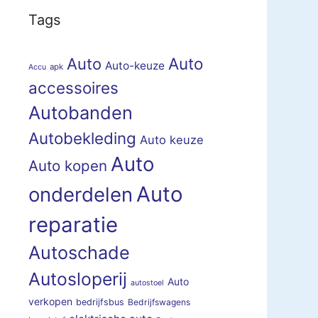
Tags
Auto
Auto
Auto-keuze
apk
Accu
accessoires
Autobanden
Autobekleding
Auto keuze
Auto
Auto kopen
Auto
onderdelen
reparatie
Autoschade
Autosloperij
Auto
autostoel
verkopen
bedrijfsbus
Bedrijfswagens