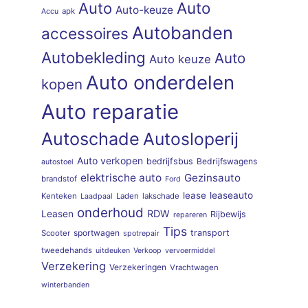
Auto
Auto
Auto-keuze
apk
Accu
Autobanden
accessoires
Autobekleding
Auto
Auto keuze
Auto onderdelen
kopen
Auto reparatie
Autoschade
Autosloperij
Auto verkopen
bedrijfsbus
Bedrijfswagens
autostoel
elektrische auto
Gezinsauto
brandstof
Ford
lease
leaseauto
Kenteken
Laden
lakschade
Laadpaal
onderhoud
RDW
Leasen
Rijbewijs
repareren
Tips
sportwagen
transport
Scooter
spotrepair
tweedehands
uitdeuken
Verkoop
vervoermiddel
Verzekering
Verzekeringen
Vrachtwagen
winterbanden