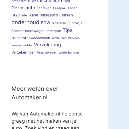
elektrische auto
brandstof
Ford
Gezinsauto
Kenteken
Laden
Laadpaal
lease
leaseauto
Leasen
lakschade
onderhoud
RDW
Rijbewijs
repareren
Tips
sportwagen
Scooter
spotrepair
transport
tweedehands
uitdeuken
Verkoop
Verzekering
vervoermiddel
Verzekeringen
Vrachtwagen
winterbanden
Meer weten over
Automaker.nl
Wij van Automaker.nl helpen je
graag met het maken van je
auto. Zoek vind en vraag een