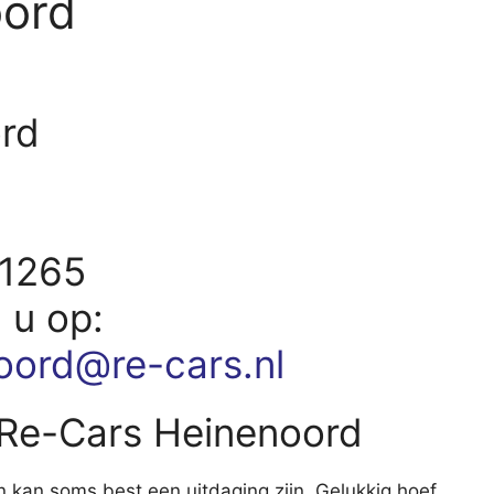
oord
ord
d
01265
d u op:
oord@re-cars.nl
 Re-Cars Heinenoord
 kan soms best een uitdaging zijn. Gelukkig hoef