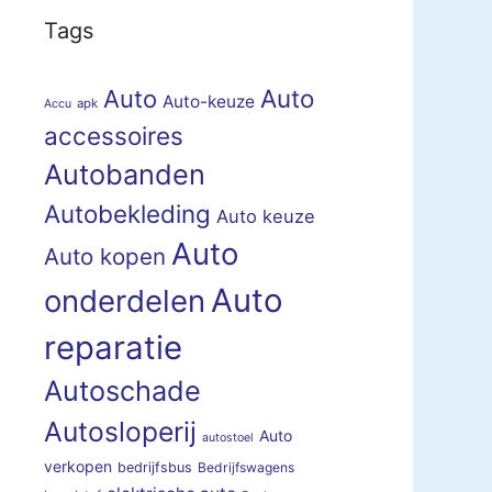
Tags
Auto
Auto
Auto-keuze
apk
Accu
accessoires
Autobanden
Autobekleding
Auto keuze
Auto
Auto kopen
Auto
onderdelen
reparatie
Autoschade
Autosloperij
Auto
autostoel
verkopen
bedrijfsbus
Bedrijfswagens