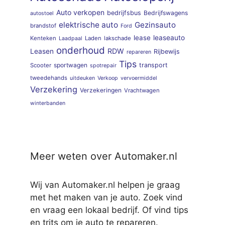
Auto verkopen
bedrijfsbus
Bedrijfswagens
autostoel
elektrische auto
Gezinsauto
brandstof
Ford
lease
leaseauto
Kenteken
Laden
lakschade
Laadpaal
onderhoud
RDW
Leasen
Rijbewijs
repareren
Tips
sportwagen
transport
Scooter
spotrepair
tweedehands
uitdeuken
Verkoop
vervoermiddel
Verzekering
Verzekeringen
Vrachtwagen
winterbanden
Meer weten over Automaker.nl
Wij van Automaker.nl helpen je graag
met het maken van je auto. Zoek vind
en vraag een lokaal bedrijf. Of vind tips
en trits om je auto te repareren.