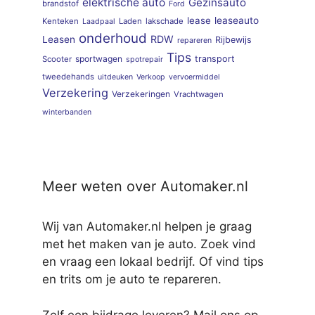
elektrische auto
Gezinsauto
brandstof
Ford
lease
leaseauto
Kenteken
Laden
lakschade
Laadpaal
onderhoud
RDW
Leasen
Rijbewijs
repareren
Tips
sportwagen
transport
Scooter
spotrepair
tweedehands
uitdeuken
Verkoop
vervoermiddel
Verzekering
Verzekeringen
Vrachtwagen
winterbanden
Meer weten over Automaker.nl
Wij van Automaker.nl helpen je graag
met het maken van je auto. Zoek vind
en vraag een lokaal bedrijf. Of vind tips
en trits om je auto te repareren.
Zelf een bijdrage leveren? Mail ons op