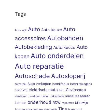
Tags
Auto
Auto
Auto-keuze
apk
Accu
Autobanden
accessoires
Autobekleding
Auto
Auto keuze
Auto onderdelen
kopen
Auto reparatie
Autoschade
Autosloperij
Auto verkopen
bedrijfsbus
Bedrijfswagens
autostoel
elektrische auto
Gezinsauto
brandstof
Ford
lease
leaseauto
Kenteken
Laden
lakschade
Laadpaal
onderhoud
RDW
Leasen
Rijbewijs
repareren
Tips
sportwagen
transport
Scooter
spotrepair