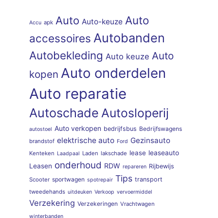
Auto
Auto
Auto-keuze
apk
Accu
Autobanden
accessoires
Autobekleding
Auto
Auto keuze
Auto onderdelen
kopen
Auto reparatie
Autoschade
Autosloperij
Auto verkopen
bedrijfsbus
Bedrijfswagens
autostoel
elektrische auto
Gezinsauto
brandstof
Ford
lease
leaseauto
Kenteken
Laden
lakschade
Laadpaal
onderhoud
RDW
Leasen
Rijbewijs
repareren
Tips
sportwagen
transport
Scooter
spotrepair
tweedehands
uitdeuken
Verkoop
vervoermiddel
Verzekering
Verzekeringen
Vrachtwagen
winterbanden