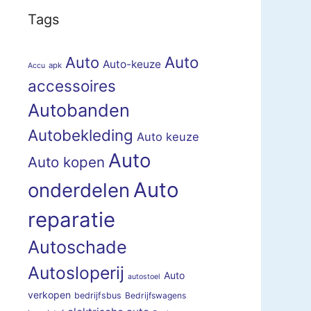
Tags
Auto
Auto
Auto-keuze
apk
Accu
accessoires
Autobanden
Autobekleding
Auto keuze
Auto
Auto kopen
Auto
onderdelen
reparatie
Autoschade
Autosloperij
Auto
autostoel
verkopen
bedrijfsbus
Bedrijfswagens