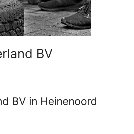
erland BV
and BV in Heinenoord
d