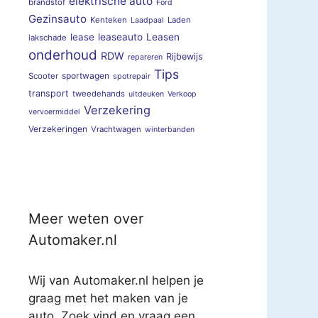
elektrische auto
brandstof
Ford
Gezinsauto
Kenteken
Laden
Laadpaal
lease
leaseauto
Leasen
lakschade
onderhoud
RDW
Rijbewijs
repareren
Tips
sportwagen
Scooter
spotrepair
transport
tweedehands
uitdeuken
Verkoop
Verzekering
vervoermiddel
Verzekeringen
Vrachtwagen
winterbanden
Meer weten over
Automaker.nl
Wij van Automaker.nl helpen je
graag met het maken van je
auto. Zoek vind en vraag een