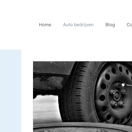
Ga
naar
de
Home
Auto bedrijven
Blog
Co
inhoud