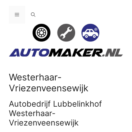
Ga
naar
Menu
de
inhoud
Westerhaar-
Vriezenveensewijk
Autobedrijf Lubbelinkhof
Westerhaar-
Vriezenveensewijk