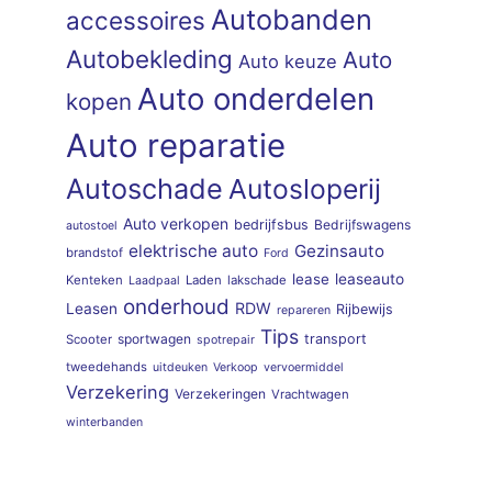
Autobanden
accessoires
Autobekleding
Auto
Auto keuze
Auto onderdelen
kopen
Auto reparatie
Autoschade
Autosloperij
Auto verkopen
bedrijfsbus
Bedrijfswagens
autostoel
elektrische auto
Gezinsauto
brandstof
Ford
lease
leaseauto
Kenteken
Laden
lakschade
Laadpaal
onderhoud
RDW
Leasen
Rijbewijs
repareren
Tips
sportwagen
transport
Scooter
spotrepair
tweedehands
uitdeuken
Verkoop
vervoermiddel
Verzekering
Verzekeringen
Vrachtwagen
winterbanden