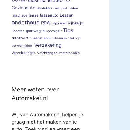
elektrische auto
brandstof
Ford
Gezinsauto
Kenteken
Laden
Laadpaal
lease
leaseauto
Leasen
lakschade
onderhoud
RDW
Rijbewijs
repareren
Tips
sportwagen
Scooter
spotrepair
transport
tweedehands
uitdeuken
Verkoop
Verzekering
vervoermiddel
Verzekeringen
Vrachtwagen
winterbanden
Meer weten over
Automaker.nl
Wij van Automaker.nl helpen je
graag met het maken van je
auto. Zoek vind en vraag een