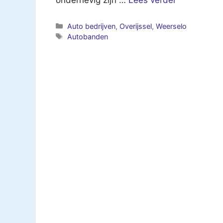
Categorieën
Auto bedrijven
,
Overijssel
,
Weerselo
Tags
Autobanden