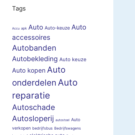
Tags
Auto
Auto
Auto-keuze
apk
Accu
accessoires
Autobanden
Autobekleding
Auto keuze
Auto
Auto kopen
Auto
onderdelen
reparatie
Autoschade
Autosloperij
Auto
autostoel
verkopen
bedrijfsbus
Bedrijfswagens