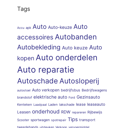
Tags
Auto
Auto
Auto-keuze
apk
Accu
Autobanden
accessoires
Autobekleding
Auto
Auto keuze
Auto onderdelen
kopen
Auto reparatie
Autoschade
Autosloperij
Auto verkopen
bedrijfsbus
Bedrijfswagens
autostoel
elektrische auto
Gezinsauto
brandstof
Ford
lease
leaseauto
Kenteken
Laden
lakschade
Laadpaal
onderhoud
RDW
Leasen
Rijbewijs
repareren
Tips
sportwagen
transport
Scooter
spotrepair
tweedehands
uitdeuken
Verkoop
vervoermiddel