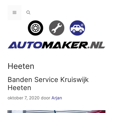
Ga
naar
Menu
de
inhoud
Heeten
Banden Service Kruiswijk
Heeten
oktober 7, 2020
door
Arjan