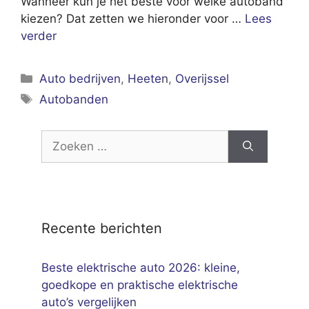
Wanneer kun je het beste voor welke autoband
kiezen? Dat zetten we hieronder voor …
Lees
verder
Categorieën
Auto bedrijven
,
Heeten
,
Overijssel
Tags
Autobanden
Zoek
naar:
Recente berichten
Beste elektrische auto 2026: kleine,
goedkope en praktische elektrische
auto’s vergelijken