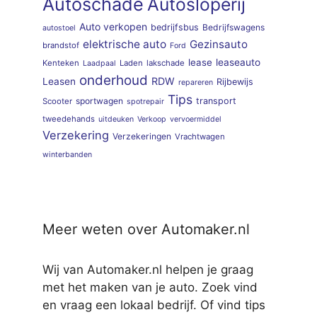
Autoschade
Autosloperij
Auto verkopen
bedrijfsbus
Bedrijfswagens
autostoel
elektrische auto
Gezinsauto
brandstof
Ford
lease
leaseauto
Kenteken
Laden
lakschade
Laadpaal
onderhoud
RDW
Leasen
Rijbewijs
repareren
Tips
sportwagen
transport
Scooter
spotrepair
tweedehands
uitdeuken
Verkoop
vervoermiddel
Verzekering
Verzekeringen
Vrachtwagen
winterbanden
Meer weten over Automaker.nl
Wij van Automaker.nl helpen je graag
met het maken van je auto. Zoek vind
en vraag een lokaal bedrijf. Of vind tips