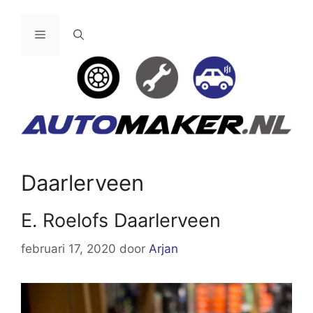
Ga
naar
Menu
de
inhoud
Daarlerveen
E. Roelofs Daarlerveen
februari 17, 2020
door
Arjan