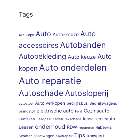
Tags
Auto
Auto
Auto-keuze
apk
Accu
Autobanden
accessoires
Autobekleding
Auto
Auto keuze
Auto onderdelen
kopen
Auto reparatie
Autoschade
Autosloperij
Auto verkopen
bedrijfsbus
Bedrijfswagens
autostoel
elektrische auto
Gezinsauto
brandstof
Ford
lease
leaseauto
Kenteken
Laden
lakschade
Laadpaal
onderhoud
RDW
Leasen
Rijbewijs
repareren
Tips
sportwagen
transport
Scooter
spotrepair