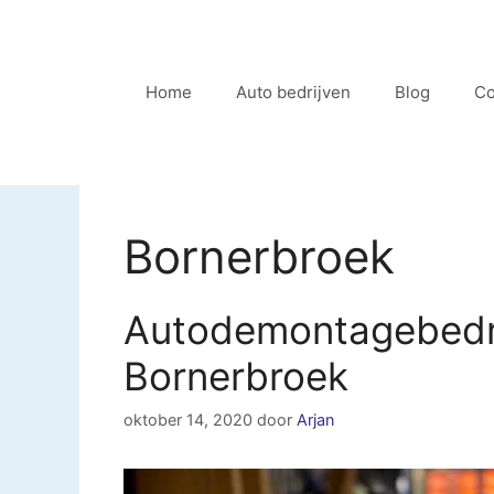
Ga
naar
de
Home
Auto bedrijven
Blog
Co
inhoud
Bornerbroek
Autodemontagebedri
Bornerbroek
oktober 14, 2020
door
Arjan