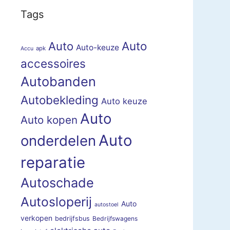
Tags
Auto
Auto
Auto-keuze
apk
Accu
accessoires
Autobanden
Autobekleding
Auto keuze
Auto
Auto kopen
Auto
onderdelen
reparatie
Autoschade
Autosloperij
Auto
autostoel
verkopen
bedrijfsbus
Bedrijfswagens