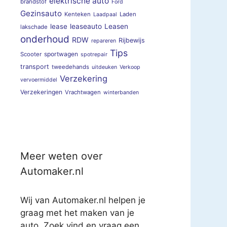
elektrische auto
brandstof
Ford
Gezinsauto
Kenteken
Laden
Laadpaal
lease
leaseauto
Leasen
lakschade
onderhoud
RDW
Rijbewijs
repareren
Tips
sportwagen
Scooter
spotrepair
transport
tweedehands
uitdeuken
Verkoop
Verzekering
vervoermiddel
Verzekeringen
Vrachtwagen
winterbanden
Meer weten over
Automaker.nl
Wij van Automaker.nl helpen je
graag met het maken van je
auto. Zoek vind en vraag een