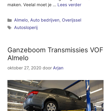
maken. Veelal moet je …
Lees verder
Categorieën
Almelo
,
Auto bedrijven
,
Overijssel
Tags
Autosloperij
Ganzeboom Transmissies VOF
Almelo
oktober 27, 2020
door
Arjan