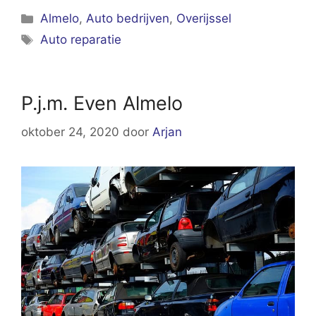
Categorieën
Almelo
,
Auto bedrijven
,
Overijssel
Tags
Auto reparatie
P.j.m. Even Almelo
oktober 24, 2020
door
Arjan