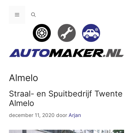
Ga
naar
Menu
de
inhoud
Almelo
Straal- en Spuitbedrijf Twente
Almelo
december 11, 2020
door
Arjan