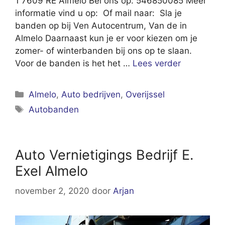
1 7609 RE Almelo Bel ons op: 546850085 Meer
informatie vind u op: Of mail naar: Sla je
banden op bij Ven Autocentrum, Van de in
Almelo Daarnaast kun je er voor kiezen om je
zomer- of winterbanden bij ons op te slaan.
Voor de banden is het het …
Lees verder
Categorieën
Almelo
,
Auto bedrijven
,
Overijssel
Tags
Autobanden
Auto Vernietigings Bedrijf E.
Exel Almelo
november 2, 2020
door
Arjan