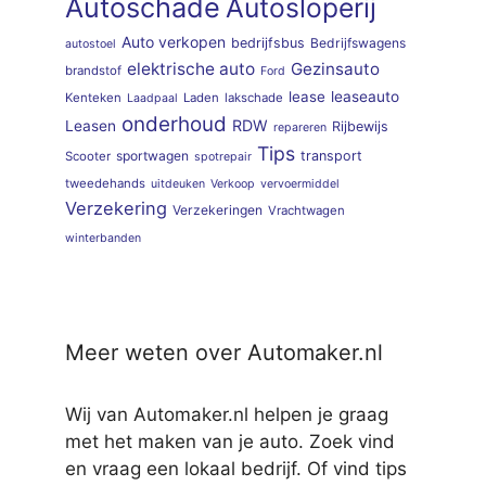
Autoschade
Autosloperij
Auto verkopen
bedrijfsbus
Bedrijfswagens
autostoel
elektrische auto
Gezinsauto
brandstof
Ford
lease
leaseauto
Kenteken
Laden
lakschade
Laadpaal
onderhoud
RDW
Leasen
Rijbewijs
repareren
Tips
sportwagen
transport
Scooter
spotrepair
tweedehands
uitdeuken
Verkoop
vervoermiddel
Verzekering
Verzekeringen
Vrachtwagen
winterbanden
Meer weten over Automaker.nl
Wij van Automaker.nl helpen je graag
met het maken van je auto. Zoek vind
en vraag een lokaal bedrijf. Of vind tips