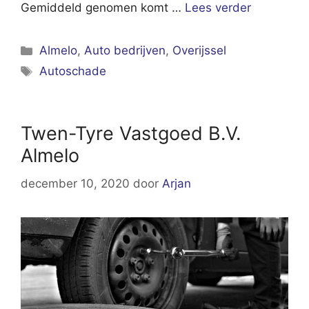
Gemiddeld genomen komt …
Lees verder
Categorieën
Almelo
,
Auto bedrijven
,
Overijssel
Tags
Autoschade
Twen-Tyre Vastgoed B.V.
Almelo
december 10, 2020
door
Arjan