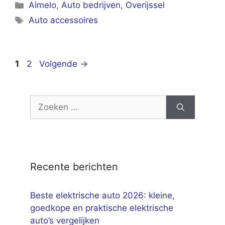
Categorieën
Almelo
,
Auto bedrijven
,
Overijssel
Tags
Auto accessoires
Pagina
Pagina
1
2
Volgende
→
Zoek
naar:
Recente berichten
Beste elektrische auto 2026: kleine,
goedkope en praktische elektrische
auto’s vergelijken