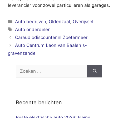
leverancier voor zowel particulieren als garages.
Categorieën
Auto bedrijven
,
Oldenzaal
,
Overijssel
Tags
Auto onderdelen
Caraudiodiscounter.nl Zoetermeer
Auto Centrum Leon van Baalen s-
gravenzande
Zoek
naar:
Recente berichten
Beste elektrische auto 2026: kleine,