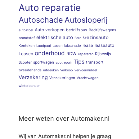
Auto reparatie
Autoschade
Autosloperij
Auto verkopen
bedrijfsbus
Bedrijfswagens
autostoel
elektrische auto
Gezinsauto
brandstof
Ford
lease
leaseauto
Kenteken
Laden
lakschade
Laadpaal
onderhoud
RDW
Leasen
Rijbewijs
repareren
Tips
sportwagen
transport
Scooter
spotrepair
tweedehands
uitdeuken
Verkoop
vervoermiddel
Verzekering
Verzekeringen
Vrachtwagen
winterbanden
Meer weten over Automaker.nl
Wij van Automaker.nl helpen je graag