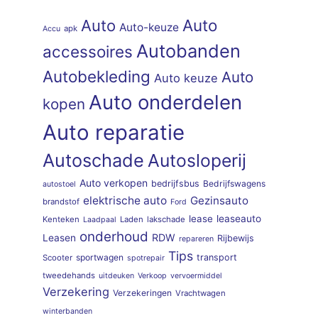
Auto
Auto
Auto-keuze
apk
Accu
Autobanden
accessoires
Autobekleding
Auto
Auto keuze
Auto onderdelen
kopen
Auto reparatie
Autoschade
Autosloperij
Auto verkopen
bedrijfsbus
Bedrijfswagens
autostoel
elektrische auto
Gezinsauto
brandstof
Ford
lease
leaseauto
Kenteken
Laden
lakschade
Laadpaal
onderhoud
RDW
Leasen
Rijbewijs
repareren
Tips
sportwagen
transport
Scooter
spotrepair
tweedehands
uitdeuken
Verkoop
vervoermiddel
Verzekering
Verzekeringen
Vrachtwagen
winterbanden