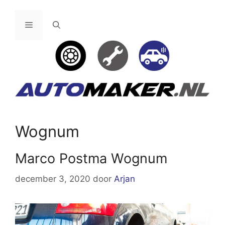
Ga
naar
Menu
de
inhoud
Wognum
Marco Postma Wognum
december 3, 2020
door
Arjan