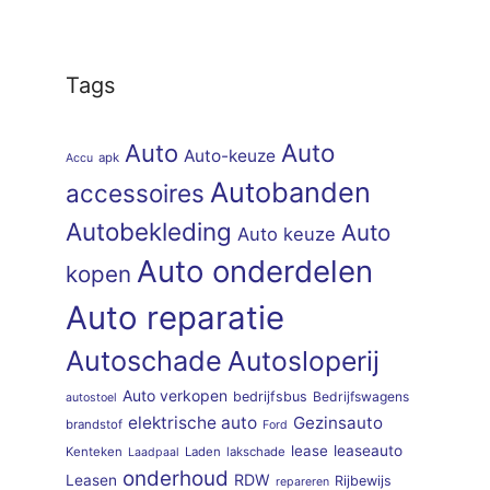
Tags
Auto
Auto
Auto-keuze
apk
Accu
Autobanden
accessoires
Autobekleding
Auto
Auto keuze
Auto onderdelen
kopen
Auto reparatie
Autoschade
Autosloperij
Auto verkopen
bedrijfsbus
Bedrijfswagens
autostoel
elektrische auto
Gezinsauto
brandstof
Ford
lease
leaseauto
Kenteken
Laden
lakschade
Laadpaal
onderhoud
RDW
Leasen
Rijbewijs
repareren