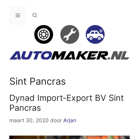
Ga
naar
Menu
de
inhoud
Sint Pancras
Dynad Import-Export BV Sint
Pancras
maart 30, 2020
door
Arjan