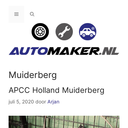
Ga
naar
Menu
de
inhoud
Muiderberg
APCC Holland Muiderberg
juli 5, 2020
door
Arjan