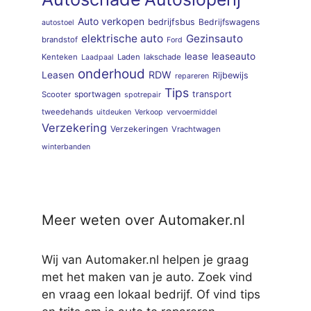
Auto verkopen
bedrijfsbus
Bedrijfswagens
autostoel
elektrische auto
Gezinsauto
brandstof
Ford
lease
leaseauto
Kenteken
Laden
lakschade
Laadpaal
onderhoud
RDW
Leasen
Rijbewijs
repareren
Tips
sportwagen
transport
Scooter
spotrepair
tweedehands
uitdeuken
Verkoop
vervoermiddel
Verzekering
Verzekeringen
Vrachtwagen
winterbanden
Meer weten over Automaker.nl
Wij van Automaker.nl helpen je graag
met het maken van je auto. Zoek vind
en vraag een lokaal bedrijf. Of vind tips