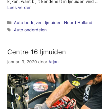
kijken, want bij ‘t Eendenest in Ijmuiden vind …
Lees verder
Categorieën
Auto bedrijven
,
Ijmuiden
,
Noord Holland
Tags
Auto onderdelen
Centre 16 Ijmuiden
januari 9, 2020
door
Arjan