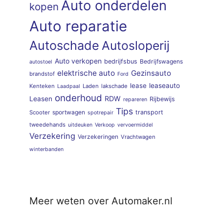
Auto onderdelen
kopen
Auto reparatie
Autoschade
Autosloperij
Auto verkopen
bedrijfsbus
Bedrijfswagens
autostoel
elektrische auto
Gezinsauto
brandstof
Ford
lease
leaseauto
Kenteken
Laden
lakschade
Laadpaal
onderhoud
RDW
Leasen
Rijbewijs
repareren
Tips
sportwagen
transport
Scooter
spotrepair
tweedehands
uitdeuken
Verkoop
vervoermiddel
Verzekering
Verzekeringen
Vrachtwagen
winterbanden
Meer weten over Automaker.nl