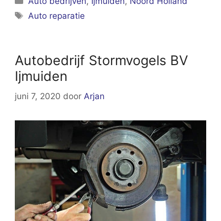
Auto bedrijven
,
Ijmuiden
,
Noord Holland
Tags
Auto reparatie
Autobedrijf Stormvogels BV
Ijmuiden
juni 7, 2020
door
Arjan