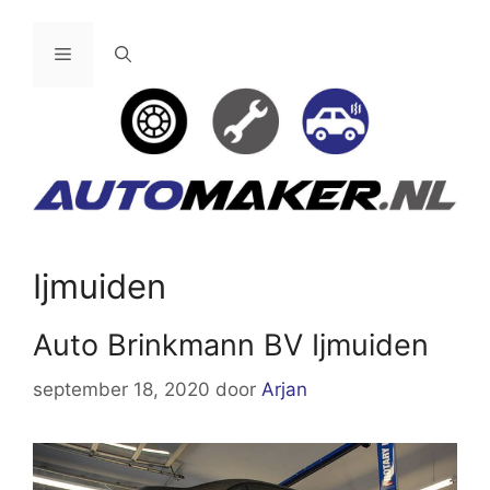
Ga
naar
Menu
de
inhoud
Ijmuiden
Auto Brinkmann BV Ijmuiden
september 18, 2020
door
Arjan