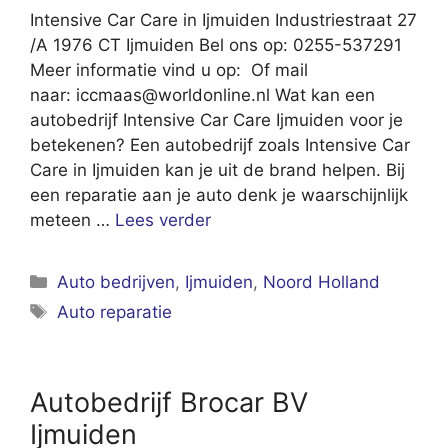
Intensive Car Care in Ijmuiden Industriestraat 27
/A 1976 CT Ijmuiden Bel ons op: 0255-537291
Meer informatie vind u op: Of mail
naar:
iccmaas@worldonline.nl
Wat kan een
autobedrijf Intensive Car Care Ijmuiden voor je
betekenen? Een autobedrijf zoals Intensive Car
Care in Ijmuiden kan je uit de brand helpen. Bij
een reparatie aan je auto denk je waarschijnlijk
meteen …
Lees verder
Categorieën
Auto bedrijven
,
Ijmuiden
,
Noord Holland
Tags
Auto reparatie
Autobedrijf Brocar BV
Ijmuiden