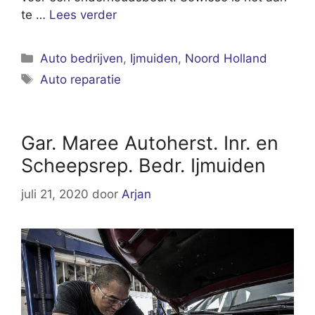
te …
Lees verder
Categorieën
Auto bedrijven
,
Ijmuiden
,
Noord Holland
Tags
Auto reparatie
Gar. Maree Autoherst. Inr. en
Scheepsrep. Bedr. Ijmuiden
juli 21, 2020
door
Arjan