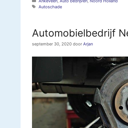
Categorieën
Ankeveen
,
Auto bedrijven
,
Noord Holland
Tags
Autoschade
Automobielbedrijf 
september 30, 2020
door
Arjan