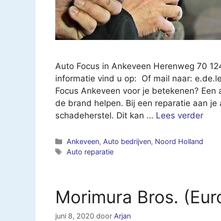
Auto Focus in Ankeveen Herenweg 70 12
informatie vind u op: Of mail naar:
e.de.
Focus Ankeveen voor je betekenen? Een au
de brand helpen. Bij een reparatie aan je
schadeherstel. Dit kan …
Lees verder
Categorieën
Ankeveen
,
Auto bedrijven
,
Noord Holland
Tags
Auto reparatie
Morimura Bros. (Eu
juni 8, 2020
door
Arjan