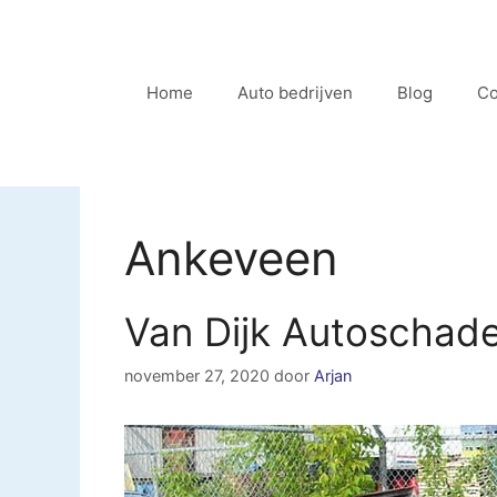
Ga
naar
de
Home
Auto bedrijven
Blog
Co
inhoud
Ankeveen
Van Dijk Autoschad
november 27, 2020
door
Arjan