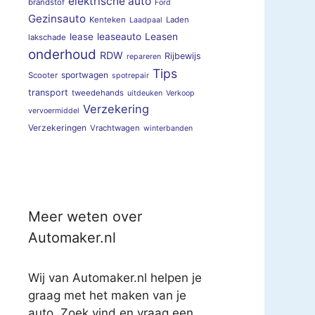
elektrische auto
brandstof
Ford
Gezinsauto
Kenteken
Laden
Laadpaal
lease
leaseauto
Leasen
lakschade
onderhoud
RDW
Rijbewijs
repareren
Tips
sportwagen
Scooter
spotrepair
transport
tweedehands
uitdeuken
Verkoop
Verzekering
vervoermiddel
Verzekeringen
Vrachtwagen
winterbanden
Meer weten over
Automaker.nl
Wij van Automaker.nl helpen je
graag met het maken van je
auto. Zoek vind en vraag een