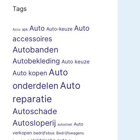
Tags
Auto
Auto
Auto-keuze
apk
Accu
accessoires
Autobanden
Autobekleding
Auto keuze
Auto
Auto kopen
Auto
onderdelen
reparatie
Autoschade
Autosloperij
Auto
autostoel
verkopen
bedrijfsbus
Bedrijfswagens