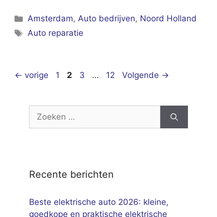
Categorieën
Amsterdam
,
Auto bedrijven
,
Noord Holland
Tags
Auto reparatie
Pagina
Pagina
Pagina
Pagina
←
vorige
1
2
3
…
12
Volgende
→
Zoek
naar:
Recente berichten
Beste elektrische auto 2026: kleine,
goedkope en praktische elektrische