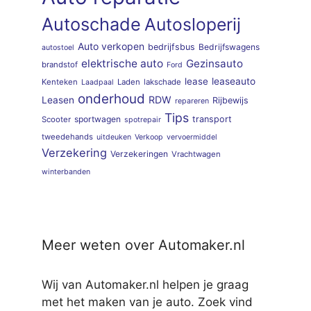
Autoschade
Autosloperij
Auto verkopen
bedrijfsbus
Bedrijfswagens
autostoel
elektrische auto
Gezinsauto
brandstof
Ford
lease
leaseauto
Kenteken
Laden
lakschade
Laadpaal
onderhoud
RDW
Leasen
Rijbewijs
repareren
Tips
sportwagen
transport
Scooter
spotrepair
tweedehands
uitdeuken
Verkoop
vervoermiddel
Verzekering
Verzekeringen
Vrachtwagen
winterbanden
Meer weten over Automaker.nl
Wij van Automaker.nl helpen je graag
met het maken van je auto. Zoek vind