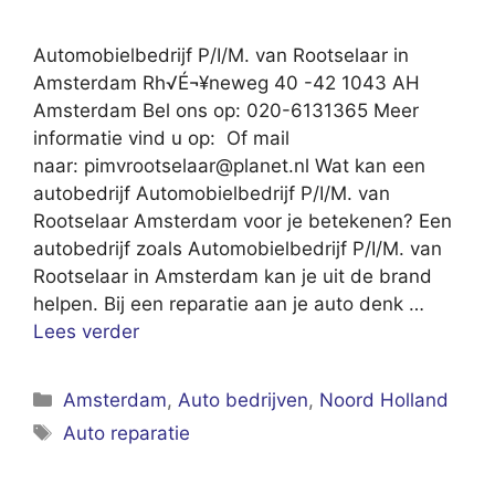
Automobielbedrijf P/I/M. van Rootselaar in
Amsterdam Rh√É¬¥neweg 40 -42 1043 AH
Amsterdam Bel ons op: 020-6131365 Meer
informatie vind u op: Of mail
naar:
pimvrootselaar@planet.nl
Wat kan een
autobedrijf Automobielbedrijf P/I/M. van
Rootselaar Amsterdam voor je betekenen? Een
autobedrijf zoals Automobielbedrijf P/I/M. van
Rootselaar in Amsterdam kan je uit de brand
helpen. Bij een reparatie aan je auto denk …
Lees verder
Categorieën
Amsterdam
,
Auto bedrijven
,
Noord Holland
Tags
Auto reparatie