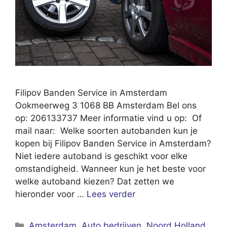
Filipov Banden Service in Amsterdam
Ookmeerweg 3 1068 BB Amsterdam Bel ons
op: 206133737 Meer informatie vind u op: Of
mail naar: Welke soorten autobanden kun je
kopen bij Filipov Banden Service in Amsterdam?
Niet iedere autoband is geschikt voor elke
omstandigheid. Wanneer kun je het beste voor
welke autoband kiezen? Dat zetten we
hieronder voor …
Lees verder
Categorieën
Amsterdam
,
Auto bedrijven
,
Noord Holland