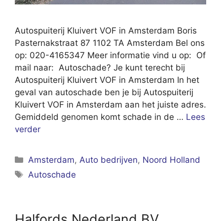
Autospuiterij Kluivert VOF in Amsterdam Boris
Pasternakstraat 87 1102 TA Amsterdam Bel ons
op: 020-4165347 Meer informatie vind u op: Of
mail naar: Autoschade? Je kunt terecht bij
Autospuiterij Kluivert VOF in Amsterdam In het
geval van autoschade ben je bij Autospuiterij
Kluivert VOF in Amsterdam aan het juiste adres.
Gemiddeld genomen komt schade in de …
Lees
verder
Categorieën
Amsterdam
,
Auto bedrijven
,
Noord Holland
Tags
Autoschade
Halfords Nederland BV