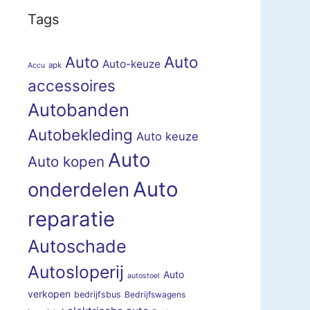
Tags
Auto
Auto
Auto-keuze
apk
Accu
accessoires
Autobanden
Autobekleding
Auto keuze
Auto
Auto kopen
Auto
onderdelen
reparatie
Autoschade
Autosloperij
Auto
autostoel
verkopen
bedrijfsbus
Bedrijfswagens