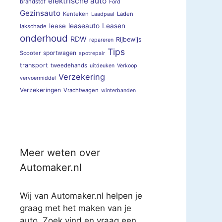
elektrische auto
brandstof
Ford
Gezinsauto
Kenteken
Laden
Laadpaal
lease
leaseauto
Leasen
lakschade
onderhoud
RDW
Rijbewijs
repareren
Tips
sportwagen
Scooter
spotrepair
transport
tweedehands
uitdeuken
Verkoop
Verzekering
vervoermiddel
Verzekeringen
Vrachtwagen
winterbanden
Meer weten over
Automaker.nl
Wij van Automaker.nl helpen je
graag met het maken van je
auto. Zoek vind en vraag een