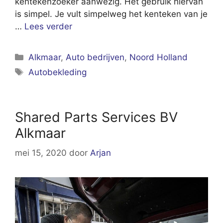
kentekenzoeker aanwezig. Het gebruik hiervan
is simpel. Je vult simpelweg het kenteken van je
…
Lees verder
Categorieën
Alkmaar
,
Auto bedrijven
,
Noord Holland
Tags
Autobekleding
Shared Parts Services BV
Alkmaar
mei 15, 2020
door
Arjan