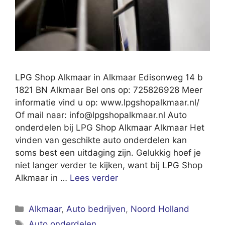
LPG Shop Alkmaar in Alkmaar Edisonweg 14 b
1821 BN Alkmaar Bel ons op: 725826928 Meer
informatie vind u op: www.lpgshopalkmaar.nl/
Of mail naar:
info@lpgshopalkmaar.nl
Auto
onderdelen bij LPG Shop Alkmaar Alkmaar Het
vinden van geschikte auto onderdelen kan
soms best een uitdaging zijn. Gelukkig hoef je
niet langer verder te kijken, want bij LPG Shop
Alkmaar in …
Lees verder
Categorieën
Alkmaar
,
Auto bedrijven
,
Noord Holland
Tags
Auto onderdelen