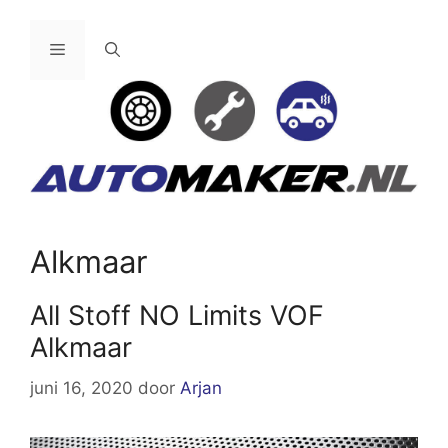
Ga
naar
Menu
de
inhoud
Alkmaar
All Stoff NO Limits VOF
Alkmaar
juni 16, 2020
door
Arjan