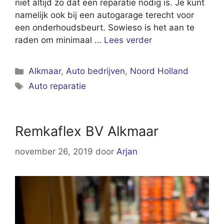
niet altijd zo dat een reparatie nodig is. Je kunt
namelijk ook bij een autogarage terecht voor
een onderhoudsbeurt. Sowieso is het aan te
raden om minimaal …
Lees verder
Categorieën
Alkmaar
,
Auto bedrijven
,
Noord Holland
Tags
Auto reparatie
Remkaflex BV Alkmaar
november 26, 2019
door
Arjan