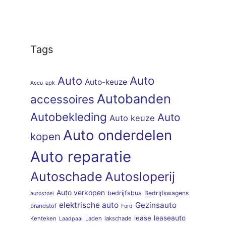
Tags
Auto
Auto
Auto-keuze
apk
Accu
Autobanden
accessoires
Autobekleding
Auto
Auto keuze
Auto onderdelen
kopen
Auto reparatie
Autoschade
Autosloperij
Auto verkopen
bedrijfsbus
Bedrijfswagens
autostoel
elektrische auto
Gezinsauto
brandstof
Ford
lease
leaseauto
Kenteken
Laden
lakschade
Laadpaal