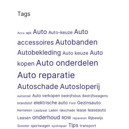
Tags
Auto
Auto
Auto-keuze
apk
Accu
Autobanden
accessoires
Autobekleding
Auto
Auto keuze
Auto onderdelen
kopen
Auto reparatie
Autoschade
Autosloperij
Auto verkopen
bedrijfsbus
Bedrijfswagens
autostoel
elektrische auto
Gezinsauto
brandstof
Ford
lease
leaseauto
Kenteken
Laden
lakschade
Laadpaal
onderhoud
RDW
Leasen
Rijbewijs
repareren
Tips
sportwagen
transport
Scooter
spotrepair