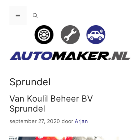
Ga
naar
Menu
de
inhoud
Sprundel
Van Koulil Beheer BV
Sprundel
september 27, 2020
door
Arjan