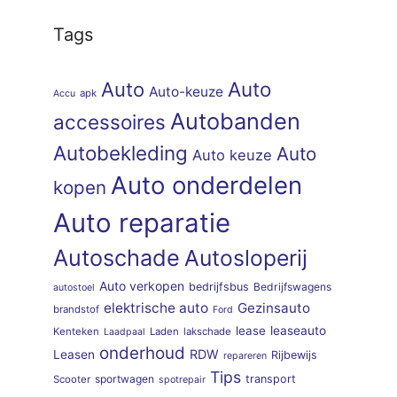
Tags
Auto
Auto
Auto-keuze
apk
Accu
Autobanden
accessoires
Autobekleding
Auto
Auto keuze
Auto onderdelen
kopen
Auto reparatie
Autoschade
Autosloperij
Auto verkopen
bedrijfsbus
Bedrijfswagens
autostoel
elektrische auto
Gezinsauto
brandstof
Ford
lease
leaseauto
Kenteken
Laden
lakschade
Laadpaal
onderhoud
RDW
Leasen
Rijbewijs
repareren
Tips
sportwagen
transport
Scooter
spotrepair