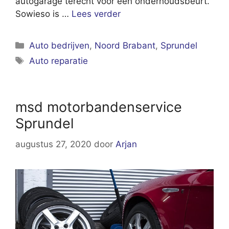
autogarage terecht voor een onderhoudsbeurt.
Sowieso is …
Lees verder
Categorieën
Auto bedrijven
,
Noord Brabant
,
Sprundel
Tags
Auto reparatie
msd motorbandenservice
Sprundel
augustus 27, 2020
door
Arjan