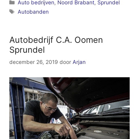
Categorieën
Auto bedrijven
,
Noord Brabant
,
Sprundel
Tags
Autobanden
Autobedrijf C.A. Oomen
Sprundel
december 26, 2019
door
Arjan