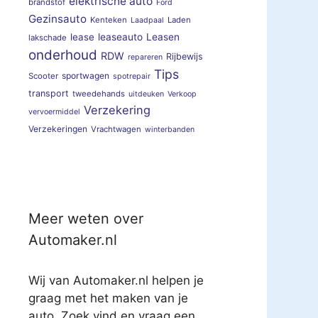
elektrische auto
brandstof
Ford
Gezinsauto
Kenteken
Laden
Laadpaal
lease
leaseauto
Leasen
lakschade
onderhoud
RDW
Rijbewijs
repareren
Tips
sportwagen
Scooter
spotrepair
transport
tweedehands
uitdeuken
Verkoop
Verzekering
vervoermiddel
Verzekeringen
Vrachtwagen
winterbanden
Meer weten over
Automaker.nl
Wij van Automaker.nl helpen je
graag met het maken van je
auto. Zoek vind en vraag een