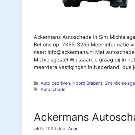
Ackermans Autoschade in Sint Michielsge
Bel ons op: 735513255 Meer informatie v
naar:
info@ackermans.nl
Met autoschade k
Michielsgestel Wij staan je graag bij in 
meerdere vestigingen in Nederland, dus 
Categorieën
Auto bedrijven
,
Noord Brabant
,
Sint Michielsge
Tags
Autoschade
Ackermans Autoscha
juli 9, 2020
door
Arjan