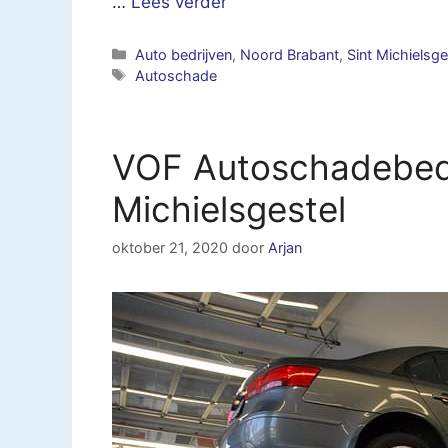
…
Lees verder
Categorieën
Auto bedrijven
,
Noord Brabant
,
Sint Michielsge
Tags
Autoschade
VOF Autoschadebedri
Michielsgestel
oktober 21, 2020
door
Arjan