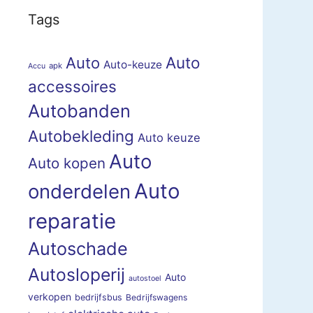
Tags
Auto
Auto
Auto-keuze
apk
Accu
accessoires
Autobanden
Autobekleding
Auto keuze
Auto
Auto kopen
Auto
onderdelen
reparatie
Autoschade
Autosloperij
Auto
autostoel
verkopen
bedrijfsbus
Bedrijfswagens