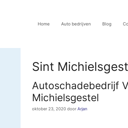
Ga
naar
de
Home
Auto bedrijven
Blog
Co
inhoud
Sint Michielsgest
Autoschadebedrijf V
Michielsgestel
oktober 23, 2020
door
Arjan