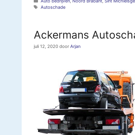
Categorieën
Auto bedrijven
,
Noord Brabant
,
Sint Michielsge
Tags
Autoschade
Ackermans Autoscha
juli 12, 2020
door
Arjan