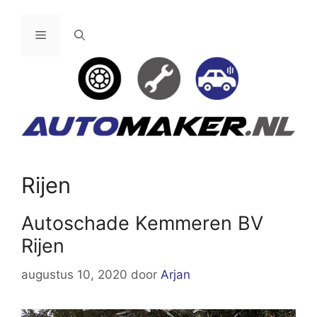
Ga
naar
Menu
de
inhoud
Rijen
Autoschade Kemmeren BV
Rijen
augustus 10, 2020
door
Arjan