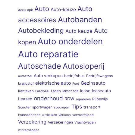
Auto
Auto
Auto-keuze
apk
Accu
Autobanden
accessoires
Autobekleding
Auto
Auto keuze
Auto onderdelen
kopen
Auto reparatie
Autoschade
Autosloperij
Auto verkopen
bedrijfsbus
Bedrijfswagens
autostoel
elektrische auto
Gezinsauto
brandstof
Ford
lease
leaseauto
Kenteken
Laden
lakschade
Laadpaal
onderhoud
RDW
Leasen
Rijbewijs
repareren
Tips
sportwagen
transport
Scooter
spotrepair
tweedehands
uitdeuken
Verkoop
vervoermiddel
Verzekering
Verzekeringen
Vrachtwagen
winterbanden