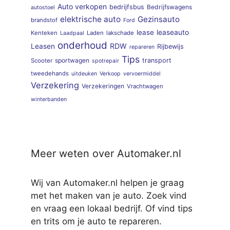
Auto verkopen
bedrijfsbus
Bedrijfswagens
autostoel
elektrische auto
Gezinsauto
brandstof
Ford
lease
leaseauto
Kenteken
Laden
lakschade
Laadpaal
onderhoud
RDW
Leasen
Rijbewijs
repareren
Tips
sportwagen
transport
Scooter
spotrepair
tweedehands
uitdeuken
Verkoop
vervoermiddel
Verzekering
Verzekeringen
Vrachtwagen
winterbanden
Meer weten over Automaker.nl
Wij van Automaker.nl helpen je graag
met het maken van je auto. Zoek vind
en vraag een lokaal bedrijf. Of vind tips
en trits om je auto te repareren.