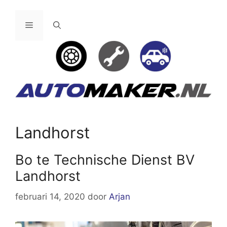
Ga
naar
Menu
de
inhoud
Landhorst
Bo te Technische Dienst BV
Landhorst
februari 14, 2020
door
Arjan