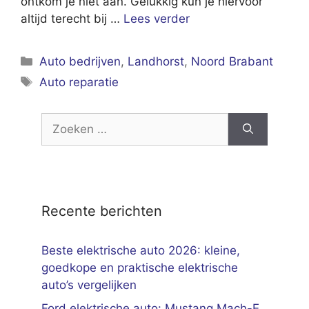
ontkom je niet aan. Gelukkig kun je hiervoor
altijd terecht bij …
Lees verder
Categorieën
Auto bedrijven
,
Landhorst
,
Noord Brabant
Tags
Auto reparatie
Zoek
naar:
Recente berichten
Beste elektrische auto 2026: kleine,
goedkope en praktische elektrische
auto’s vergelijken
Ford elektrische auto: Mustang Mach-E,